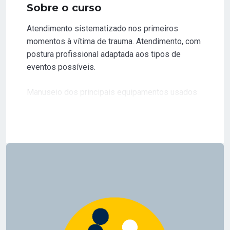
Sobre o curso
Atendimento sistematizado nos primeiros
momentos à vítima de trauma. Atendimento, com
postura profissional adaptada aos tipos de
eventos possíveis.
Manuseio dos principais equipamentos usados
no atendimento ao trauma no contexto pré-
hospitalar. Atendimento inicial ao politrauma no
adulto e na criança.
Público-alvo
Técnicos e auxiliares de enfermagem e
fisioterapeutas.
Livro Utilizado
International Trauma Life Support.