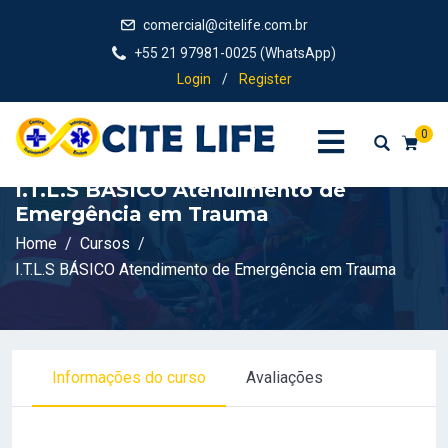
comercial@citelife.com.br
+55 21 97981-0025 (WhatsApp)
Login
/
Register
0
I.T.L.S BÁSICO Atendimento de
Emergência em Trauma
Home
Cursos
I.T.L.S BÁSICO Atendimento de Emergência em Trauma
Informações do curso
Avaliações