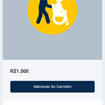
Certificação
International Trauma Life Support I.T.L.S Basic.
Carga Horária
16 horas.
Programa
Bases tecnológicas para as estações práticas
contextualizadas;
Fornecimento de oxigênio suplementar
utilizando diferentes tipos de equipamentos;
R$
1.360
Via aérea básica e demonstração do material
utilizado em VA avançada;
Manuseio básico das vias aéreas com
Adicionar Ao Carrinho
dispositivos auxiliares: técnicas de ventilação no
adulto. Uso de cânulas oro e nasofaríngeas;
Confirmação primária e secundária da colocação