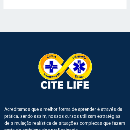
prioritárias e cuidados iniciais ao politrauma no
contexto se seu próprio ambiente de trabalho.
Correlacionar o exame da vítima com os
possíveis diagnósticos. Após esta abordagem
inicial e sistematizada, saber traçar uma tomada
de decisão, enquanto recebe instruções da
regulação médica, quando protocolada,
coordenação da equipe médica ou equipe de
telemedicina;
Habilidades de comunicação verbal e escrita de
forma técnica para uma apresentação/descrição
do caso clínico, condutas iniciais realizadas e
evolução, através de diferentes meios de
comunicação disponíveis;
Realização, interpretação e objetivos do exame
Acreditamos que a melhor forma de aprender é através da
primário ou rápido e secundário ou detalhado no
prática, sendo assim, nossos cursos utilizam estratégias
trauma. Reconhecer uma vítima estável e
de simulação realística de situações complexas que fazem
instável. Critérios clínicos de instabilidade.